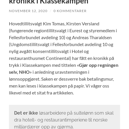
kronikk i Klassekampen
NOVEMBER 12, 2020
/
0 KOMMENTARER
Hovedtillitsvalgt Kim Tomas, Kirsten Versland
(fungerende regiontillitsvalgt i Eurest og styremedlem i
Fellesforbundet avdeling 10) og Andreas Tharaldsen
(Ungdomstillitsvalgt i Fellesforbundet avdeling 10 og
nylig avgått konserntillitsvalgt i Hotel og
restauranthusmet Continental) har fått en kronikk på
trykk i Klassekampen med tittelen «
Gjør opp regningen
selv, NHO
» i anledning uravstemningen i
lønnsoppgjøret. Saken er dessverre bak betalingsmur,
men kan leses i klassekampen på papir. Vi våger oss
likevel med et sitat fra artikkelen.
Det er ikke
løsarbeidere på sultelønn som skal
dra hotell- og restaurantimperiene til norske
milliardærer opp av gjørma.