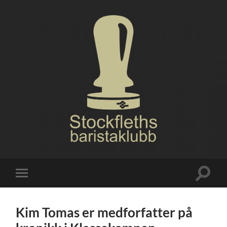
Stockfleths
baristaklubb
Veksle
Veksle
søkefel
mobilmeny
Kim Tomas er medforfatter på