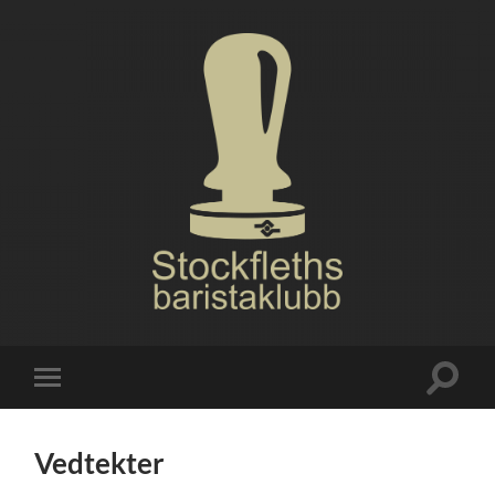
Stockfleths
baristaklubb
Veksle
Veksle
søkefel
mobilmeny
Vedtekter