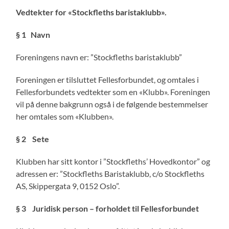
Vedtekter for
«Stockfleths baristaklubb».
§ 1
Navn
Foreningens navn er: ”Stockfleths baristaklubb”
Foreningen er tilsluttet Fellesforbundet, og omtales i
Fellesforbundets vedtekter som en «Klubb». Foreningen
vil på denne bakgrunn også i de følgende bestemmelser
her omtales som «Klubben».
§ 2
Sete
Klubben har sitt kontor i ”Stockfleths’ Hovedkontor” og
adressen er: ”Stockfleths Baristaklubb, c/o Stockfleths
AS, Skippergata 9, 0152 Oslo”.
§ 3
Juridisk person – forholdet til Fellesforbundet