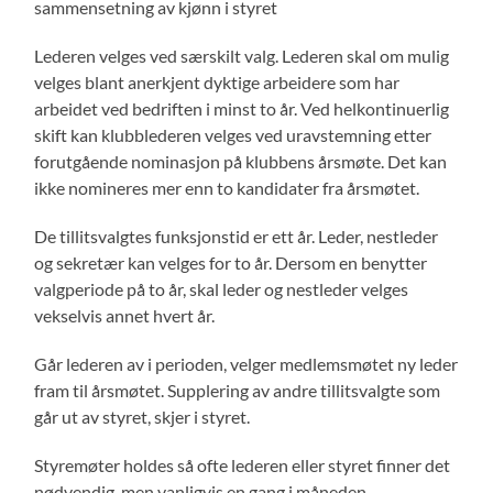
sammensetning av kjønn i styret
Lederen velges ved særskilt valg. Lederen skal om mulig
velges blant anerkjent dyktige arbeidere som har
arbeidet ved bedriften i minst to år. Ved helkontinuerlig
skift kan klubblederen velges ved uravstemning etter
forutgående nominasjon på klubbens årsmøte. Det kan
ikke nomineres mer enn to kandidater fra årsmøtet.
De tillitsvalgtes funksjonstid er ett år. Leder, nestleder
og sekretær kan velges for to år. Dersom en benytter
valgperiode på to år, skal leder og nestleder velges
vekselvis annet hvert år.
Går lederen av i perioden, velger medlemsmøtet ny leder
fram til årsmøtet. Supplering av andre tillitsvalgte som
går ut av styret, skjer i styret.
Styremøter holdes så ofte lederen eller styret finner det
nødvendig, men vanligvis en gang i måneden.